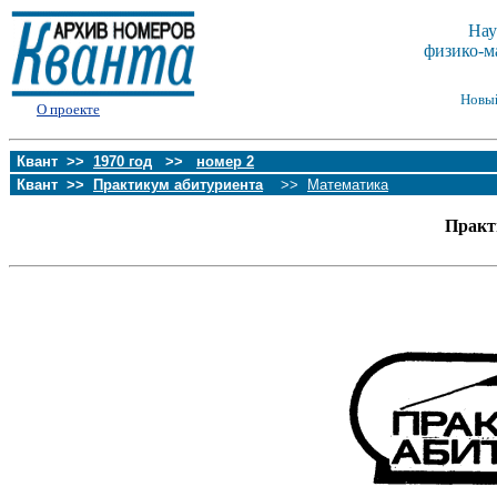
Нау
физико-м
Новы
О проекте
Квант >>
1970 год
>>
номер 2
Квант >>
Практикум абитуриента
>>
Математика
Практ