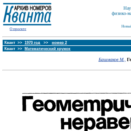
Нау
физико-м
Новы
О проекте
Квант >>
1970 год
>>
номер 2
Квант >>
Математический кружок
Башмаков М.,
Г