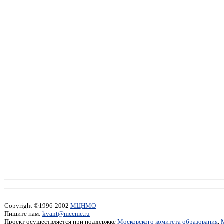
Copyright ©1996-2002
МЦНМО
Пишите нам:
kvant@mccme.ru
Проект осуществляется при поддержке
Московского комитета образования
,